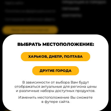
ПРОДУКЦИЯ В ГОРОДАХ
Карта сайта
ПИТАНИЕ
Политика конфиденциальности
КОНТАКТЫ
Соглашение публичной оферты
Ваше местоположение
КАТАЛОГ
ВЫБРАТЬ МЕСТОПОЛОЖЕНИЕ:
ХЛЕБОБУЛОЧНЫЕ ИЗДЕЛИЯ
ХАРЬКОВ, ДНЕПР, ПОЛТАВА
ДЕСЕРТЫ
МЯСНЫЕ ИЗДЕЛИЯ
ИНГРИДИЕНТЫ ДЛЯ FAST FOOD
ДРУГИЕ ГОРОДА
ФРИТЮРНАЯ ГРУППА
В зависимости от выбора Вам будут
СОУСЫ
отображаться актуальные для региона цены
УПАКОВКА И РЕКЛАМА
и различные наборы доступных продуктов.
HOT DOG SET
Изменить местоположение Вы сможете
в футере сайта.
НАПИТКИ