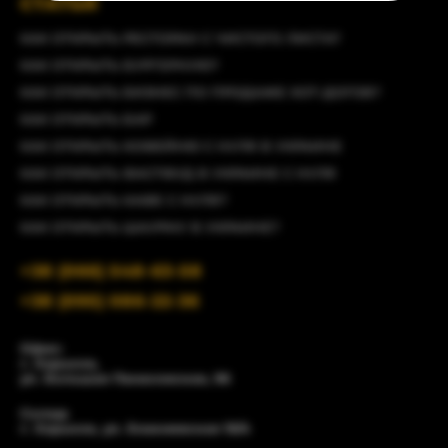
СТАТЬИ
КАК ОТКРЫТЬ РЕСТОРАН С ЧИСТОГО ЛИСТА?
КАК ОТКРЫТЬ БУРГЕРНУЮ?
КАК ОТКРЫТЬ БИЗНЕС ПО ПРОДАЖЕ ХОТ-ДОГОВ?
КАК ОТКРЫТЬ БАР
КАК ОТКРЫТЬ КОФЕЙНЮ С НУЛЯ В УКРАИНЕ
КАК ОТКРЫТЬ ФАСТФУД В УКРАИНЕ С НУЛЯ
КАК ОТКРЫТЬ КАФЕ С НУЛЯ?
КАК ОТКРЫТЬ ШАУРМУ В УКРАИНЕ?
+38 (066) 548-63-58
+38 (095) 086-22-36
Офис:
г. Харьков,
ул. Большая Панасовская, 96
Склад:
г. Харьков, ул. Енакиевская 19/4