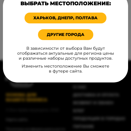
ВЫБРАТЬ МЕСТОПОЛОЖЕНИЕ:
замороженные продукты оптом Житомир
замороженные продукты оптом Ужгород
ХАРЬКОВ, ДНЕПР, ПОЛТАВА
замороженные полуфабрикаты Запорожье
замороженные полуфабрикаты Ивано-
ДРУГИЕ ГОРОДА
Франковск
доставка продуктов оптом Кропивницкий
В зависимости от выбора Вам будут
отображаться актуальные для региона цены
и различные наборы доступных продуктов.
Изменить местоположение Вы сможете
МЕНЮ
в футере сайта.
ПРОДУКЦИЯ
О НАС
ОСНОВА ДЛЯ
ДОСТАВКА И ОПЛАТА
ВАШЕГО БИЗНЕСА
ВОЗВРАТ И ОБМЕН
© Все права защищены, 2026
БЛОГ
ПРОДУКЦИЯ В ГОРОДАХ
Карта сайта
ПИТАНИЕ
Политика конфиденциальности