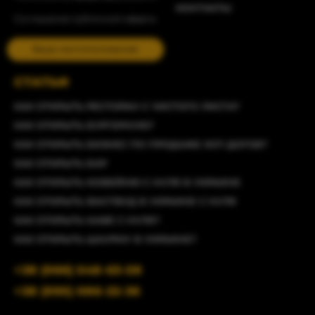
КОНТАКТЫ
Соглашение публичной оферты
Ваше местоположение
СТАТЬИ
КАК ОТКРЫТЬ РЕСТОРАН С ЧИСТОГО ЛИСТА?
КАК ОТКРЫТЬ БУРГЕРНУЮ?
КАК ОТКРЫТЬ БИЗНЕС ПО ПРОДАЖЕ ХОТ-ДОГОВ?
КАК ОТКРЫТЬ БАР
КАК ОТКРЫТЬ КОФЕЙНЮ С НУЛЯ В УКРАИНЕ
КАК ОТКРЫТЬ ФАСТФУД В УКРАИНЕ С НУЛЯ
КАК ОТКРЫТЬ КАФЕ С НУЛЯ?
КАК ОТКРЫТЬ ШАУРМУ В УКРАИНЕ?
+38 (066) 548-63-58
+38 (095) 086-22-36