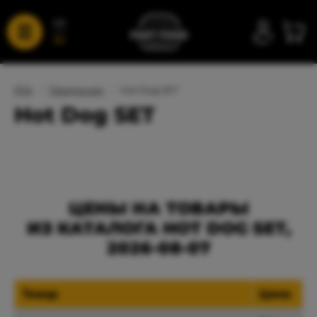
UA
RU
FFA
/
Продукция
/
Hot Dog SET
Hot Dog SET
ЦЕНЫ НА ТОВАРЫ
ИЗ КАТАЛОГА HOT DOG SET,
2026-08-07
Товар
Цена