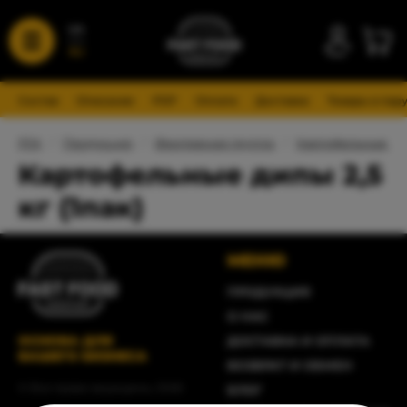
UA
RU
Состав
Описание
PDF
Оплата
Доставка
Товары в пар
FFA
/
Продукция
/
Фритюрная группа
/
Картофельные из
Картофельные дипы 2,5
кг (1пак)
МЕНЮ
ПРОДУКЦИЯ
О НАС
ОСНОВА ДЛЯ
ДОСТАВКА И ОПЛАТА
ВАШЕГО БИЗНЕСА
ВОЗВРАТ И ОБМЕН
© Все права защищены, 2026
БЛОГ