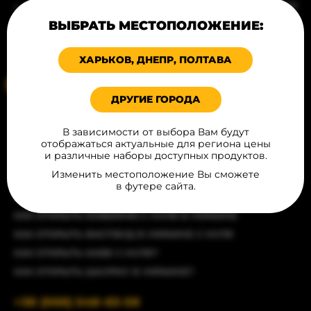
ПРОДУКЦИЯ В ГОРОДАХ
Карта сайта
ВЫБРАТЬ МЕСТОПОЛОЖЕНИЕ:
ПИТАНИЕ
Политика конфиденциальности
КОНТАКТЫ
Соглашение публичной оферты
ХАРЬКОВ, ДНЕПР, ПОЛТАВА
Ваше местоположение
ДРУГИЕ ГОРОДА
СТАТЬИ
В зависимости от выбора Вам будут
КАК ОТКРЫТЬ РЕСТОРАН С ЧИСТОГО ЛИСТА?
отображаться актуальные для региона цены
и различные наборы доступных продуктов.
КАК ОТКРЫТЬ БУРГЕРНУЮ?
Изменить местоположение Вы сможете
КАК ОТКРЫТЬ БИЗНЕС ПО ПРОДАЖЕ ХОТ-ДОГОВ?
в футере сайта.
КАК ОТКРЫТЬ БАР
КАК ОТКРЫТЬ КОФЕЙНЮ С НУЛЯ В УКРАИНЕ
КАК ОТКРЫТЬ ФАСТФУД В УКРАИНЕ С НУЛЯ
КАК ОТКРЫТЬ КАФЕ С НУЛЯ?
КАК ОТКРЫТЬ ШАУРМУ В УКРАИНЕ?
+38 (066) 548-63-58