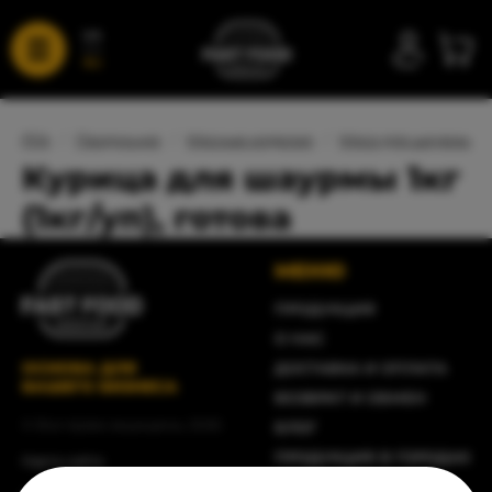
UA
RU
FFA
/
Продукция
/
Мясные изделия
/
Мясо для шаурмы
/
Курица для шаурмы 1кг
(1кг/уп), готова
МЕНЮ
ПРОДУКЦИЯ
О НАС
ОСНОВА ДЛЯ
ДОСТАВКА И ОПЛАТА
ВАШЕГО БИЗНЕСА
ВОЗВРАТ И ОБМЕН
© Все права защищены, 2026
БЛОГ
ПРОДУКЦИЯ В ГОРОДАХ
Карта сайта
ПИТАНИЕ