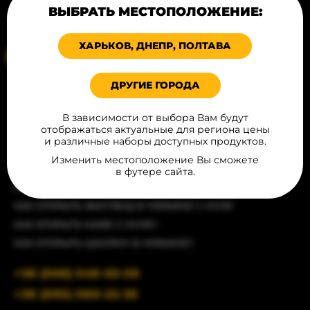
Политика конфиденциальности
ВЫБРАТЬ МЕСТОПОЛОЖЕНИЕ:
КОНТАКТЫ
Соглашение публичной оферты
ХАРЬКОВ, ДНЕПР, ПОЛТАВА
Ваше местоположение
ДРУГИЕ ГОРОДА
СТАТЬИ
КАК ОТКРЫТЬ РЕСТОРАН С ЧИСТОГО ЛИСТА?
В зависимости от выбора Вам будут
отображаться актуальные для региона цены
КАК ОТКРЫТЬ БУРГЕРНУЮ?
и различные наборы доступных продуктов.
КАК ОТКРЫТЬ БИЗНЕС ПО ПРОДАЖЕ ХОТ-ДОГОВ?
Изменить местоположение Вы сможете
КАК ОТКРЫТЬ БАР
в футере сайта.
КАК ОТКРЫТЬ КОФЕЙНЮ С НУЛЯ В УКРАИНЕ
КАК ОТКРЫТЬ ФАСТФУД В УКРАИНЕ С НУЛЯ
КАК ОТКРЫТЬ КАФЕ С НУЛЯ?
КАК ОТКРЫТЬ ШАУРМУ В УКРАИНЕ?
+38 (066) 548-63-58
+38 (095) 086-22-36