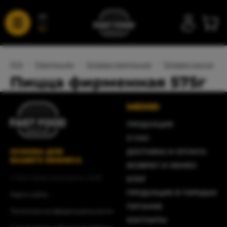
UA
RU
FFA
/
Продукция
/
Готовая продукция
/
Готовая пицца
/
Пицца фирменная 575г
МЕНЮ
ПРОДУКЦИЯ
О НАС
ОСНОВА ДЛЯ
ДОСТАВКА И ОПЛАТА
ВАШЕГО БИЗНЕСА
ВОЗВРАТ И ОБМЕН
© Все права защищены, 2026
БЛОГ
ПРОДУКЦИЯ В ГОРОДАХ
Карта сайта
ПИТАНИЕ
Политика конфиденциальности
КОНТАКТЫ