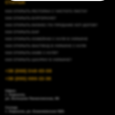
СТАТЬИ
КАК ОТКРЫТЬ РЕСТОРАН С ЧИСТОГО ЛИСТА?
КАК ОТКРЫТЬ БУРГЕРНУЮ?
КАК ОТКРЫТЬ БИЗНЕС ПО ПРОДАЖЕ ХОТ-ДОГОВ?
КАК ОТКРЫТЬ БАР
КАК ОТКРЫТЬ КОФЕЙНЮ С НУЛЯ В УКРАИНЕ
КАК ОТКРЫТЬ ФАСТФУД В УКРАИНЕ С НУЛЯ
КАК ОТКРЫТЬ КАФЕ С НУЛЯ?
КАК ОТКРЫТЬ ШАУРМУ В УКРАИНЕ?
+38 (066) 548-63-58
+38 (095) 086-22-36
Офис:
г. Харьков,
ул. Большая Панасовская, 96
Склад:
г. Харьков, ул. Енакиевская 19/4