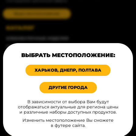
Соглашение публичной оферты
Ваше местоположение
КАТАЛОГ
ХЛЕБОБУЛОЧНЫЕ ИЗДЕЛИЯ
ПРОДУКТЫ ДЛЯ ВЫПЕЧКИ
ВЫБРАТЬ МЕСТОПОЛОЖЕНИЕ:
ДЕСЕРТЫ
МЯСНЫЕ ИЗДЕЛИЯ
ХАРЬКОВ, ДНЕПР, ПОЛТАВА
ИНГРИДИЕНТЫ ДЛЯ FAST FOOD
ФРИТЮРНАЯ ГРУППА
ДРУГИЕ ГОРОДА
СОУСЫ
ИЗДЕЛИЯ ИЗ ТЕСТА
В зависимости от выбора Вам будут
ГОТОВАЯ ПРОДУКЦИЯ
отображаться актуальные для региона цены
и различные наборы доступных продуктов.
УПАКОВКА И РЕКЛАМА
Изменить местоположение Вы сможете
HOT DOG SET
в футере сайта.
НАПИТКИ