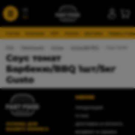
UA
RU
Состав
Описание
PDF
Оплата
Доставка
Товары в пар
FFA
/
Продукция
/
Соусы
/
Соусы ВЕДРО
/
Соус томат Ба
Соус томат
Барбекю/BBQ 1шт/5кг
Gusto
МЕНЮ
ПРОДУКЦИЯ
О НАС
ОСНОВА ДЛЯ
ДОСТАВКА И ОПЛАТА
ВАШЕГО БИЗНЕСА
ВОЗВРАТ И ОБМЕН