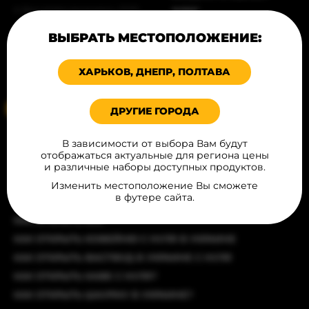
© Все права защищены, 2026
БЛОГ
ПРОДУКЦИЯ В ГОРОДАХ
Карта сайта
ВЫБРАТЬ МЕСТОПОЛОЖЕНИЕ:
ПИТАНИЕ
Политика конфиденциальности
КОНТАКТЫ
ХАРЬКОВ, ДНЕПР, ПОЛТАВА
Соглашение публичной оферты
Ваше местоположение
ДРУГИЕ ГОРОДА
СТАТЬИ
В зависимости от выбора Вам будут
отображаться актуальные для региона цены
КАК ОТКРЫТЬ РЕСТОРАН С ЧИСТОГО ЛИСТА?
и различные наборы доступных продуктов.
КАК ОТКРЫТЬ БУРГЕРНУЮ?
Изменить местоположение Вы сможете
в футере сайта.
КАК ОТКРЫТЬ БИЗНЕС ПО ПРОДАЖЕ ХОТ-ДОГОВ?
КАК ОТКРЫТЬ БАР
КАК ОТКРЫТЬ КОФЕЙНЮ С НУЛЯ В УКРАИНЕ
КАК ОТКРЫТЬ ФАСТФУД В УКРАИНЕ С НУЛЯ
КАК ОТКРЫТЬ КАФЕ С НУЛЯ?
КАК ОТКРЫТЬ ШАУРМУ В УКРАИНЕ?