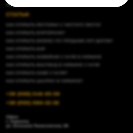
НАПИТКИ
СТАТЬИ
КАК ОТКРЫТЬ РЕСТОРАН С ЧИСТОГО ЛИСТА?
КАК ОТКРЫТЬ БУРГЕРНУЮ?
КАК ОТКРЫТЬ БИЗНЕС ПО ПРОДАЖЕ ХОТ-ДОГОВ?
КАК ОТКРЫТЬ БАР
КАК ОТКРЫТЬ КОФЕЙНЮ С НУЛЯ В УКРАИНЕ
КАК ОТКРЫТЬ ФАСТФУД В УКРАИНЕ С НУЛЯ
КАК ОТКРЫТЬ КАФЕ С НУЛЯ?
КАК ОТКРЫТЬ ШАУРМУ В УКРАИНЕ?
+38 (066) 548-63-58
+38 (095) 086-22-36
Офис:
г. Харьков,
ул. Большая Панасовская, 96