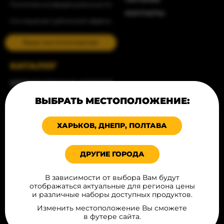
Политика конфиденциальности
КОНТАКТЫ
Соглашение публичной оферты
Ваше местоположение
КАТАЛОГ
ХЛЕБОБУЛОЧНЫЕ ИЗДЕЛИЯ
ПРОДУКТЫ ДЛЯ ВЫПЕЧКИ
ВЫБРАТЬ МЕСТОПОЛОЖЕНИЕ:
ДЕСЕРТЫ
МЯСНЫЕ ИЗДЕЛИЯ
ХАРЬКОВ, ДНЕПР, ПОЛТАВА
ИНГРИДИЕНТЫ ДЛЯ FAST FOOD
ФРИТЮРНАЯ ГРУППА
ДРУГИЕ ГОРОДА
СОУСЫ
В зависимости от выбора Вам будут
ИЗДЕЛИЯ ИЗ ТЕСТА
отображаться актуальные для региона цены
ГОТОВАЯ ПРОДУКЦИЯ
и различные наборы доступных продуктов.
УПАКОВКА И РЕКЛАМА
Изменить местоположение Вы сможете
в футере сайта.
HOT DOG SET