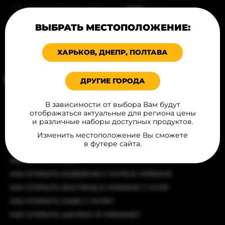
© Все права защищены, 2026
БЛОГ
ПРОДУКЦИЯ В ГОРОДАХ
Карта сайта
ВЫБРАТЬ МЕСТОПОЛОЖЕНИЕ:
ПИТАНИЕ
Политика конфиденциальности
КОНТАКТЫ
ХАРЬКОВ, ДНЕПР, ПОЛТАВА
Соглашение публичной оферты
Ваше местоположение
ДРУГИЕ ГОРОДА
СТАТЬИ
В зависимости от выбора Вам будут
отображаться актуальные для региона цены
КАК ОТКРЫТЬ РЕСТОРАН С ЧИСТОГО ЛИСТА?
и различные наборы доступных продуктов.
КАК ОТКРЫТЬ БУРГЕРНУЮ?
Изменить местоположение Вы сможете
в футере сайта.
КАК ОТКРЫТЬ БИЗНЕС ПО ПРОДАЖЕ ХОТ-ДОГОВ?
КАК ОТКРЫТЬ БАР
КАК ОТКРЫТЬ КОФЕЙНЮ С НУЛЯ В УКРАИНЕ
КАК ОТКРЫТЬ ФАСТФУД В УКРАИНЕ С НУЛЯ
КАК ОТКРЫТЬ КАФЕ С НУЛЯ?
КАК ОТКРЫТЬ ШАУРМУ В УКРАИНЕ?