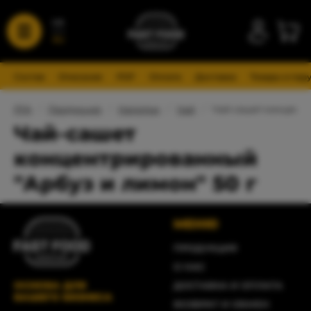
UA
RU
Состав
Описание
PDF
Оплата
Доставка
Товары в пар
FFA
/
Продукция
/
Напитки
/
Чай
/
Чай-сашет концентр
Чай-сашет
концентрированный
"Арбуз и лимон" 50 г
МЕНЮ
ПРОДУКЦИЯ
О НАС
ОСНОВА ДЛЯ
ДОСТАВКА И ОПЛАТА
ВАШЕГО БИЗНЕСА
ВОЗВРАТ И ОБМЕН