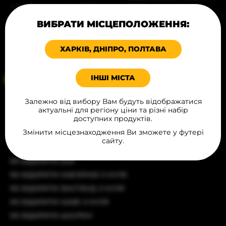
© Всі права захищені, 2026
БЛОГ
ПРОДУКЦІЯ В МІСТАХ
ВИБРАТИ МІСЦЕПОЛОЖЕННЯ:
Карта сайту
ХАРЧУВАННЯ
Політика конфіденційності
ХАРКІВ, ДНІПРО, ПОЛТАВА
КОНТАКТИ
Угода публічної оферти
ІНШІ МІСТА
Ваше місцеположення
Залежно від вибору Вам будуть відображатися
СТАТТІ
актуальні для регіону ціни та різні набір
доступних продуктів.
ЯК ВІДКРИТИ РЕСТОРАН З ЧИСТОГО АРКУША
Змінити місцезнаходження Ви зможете у футері
ЯК ВІДКРИТИ БУРГЕРНУ
сайту.
ЯК ВІДКРИТИ БІЗНЕС З ПРОДАЖУ ХОТ-ДОГІВ
ЯК ВІДКРИТИ БАР
ЯК ВІДКРИТИ КАВ'ЯРНЮ З НУЛЯ
ЯК ВІДКРИТИ ФАСТФУД З НУЛЯ
ЯК ВІДКРИТИ КАФЕ З НУЛЯ
ЯК ВІДКРИТИ ШАУРМУ