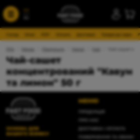
UA
RU
Склад
Опис
PDF
Оплата
Доставка
Товари до пари
FFA
/
Меню
/
Продукція
/
Напої
/
Чай
/
Чай-сашет кон
Чай-сашет
концентрований "Кавун
та лимон" 50 г
МЕНЮ
ПРОДУКЦІЯ
ПРО НАС
ОСНОВА ДЛЯ
ДОСТАВКА І ОПЛАТА
ВАШОГО БІЗНЕСУ
ПОВЕРНЕННЯ ТА ОБМІН