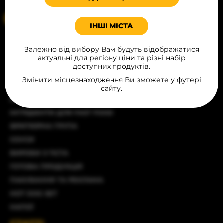
Ваше місцеположення
ІНШІ МІСТА
КАТАЛОГ
Залежно від вибору Вам будуть відображатися
актуальні для регіону ціни та різні набір
ХЛІБОБУЛОЧНІ ВИРОБИ
доступних продуктів.
ПРОДУКТИ ДЛЯ ВИПІЧКИ
Змінити місцезнаходження Ви зможете у футері
ДЕСЕРТИ
сайту.
М‘ЯСНІ ВИРОБИ
ІНГРІДІЄНТИ ДЛЯ FAST FOOD
ФРИТЮРНА ГРУПА
СОУСИ
ВИРОБИ З ТІСТА
ГОТОВА ПРОДУКЦІЯ
ПАКУВАННЯ ТА РЕКЛАМА
HOT DOG SET
НАПОЇ