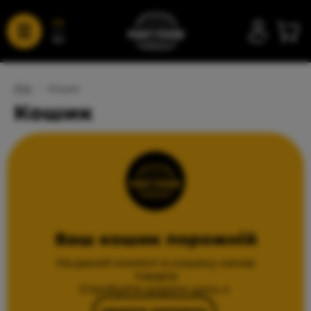
UA
RU
FFA
/
Кошик
Кошик
Ваш кошик порожній
На даний момент в кошику немає
товарів
Спробуйте додати щось з