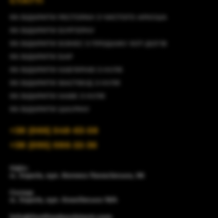
СТАТТІ
ЯК ВІДКРИТИ РЕСТОРАН З ЧИСТОГО АРКУША
ЯК ВІДКРИТИ БУРГЕРНУ
ЯК ВІДКРИТИ БІЗНЕС З ПРОДАЖУ ХОТ-ДОГІВ
ЯК ВІДКРИТИ БАР
ЯК ВІДКРИТИ КАВ'ЯРНЮ З НУЛЯ
ЯК ВІДКРИТИ ФАСТФУД З НУЛЯ
ЯК ВІДКРИТИ КАФЕ З НУЛЯ
ЯК ВІДКРИТИ ШАУРМУ
+38 (066) 548-63-58
+38 (095) 086-22-36
Офіс:
м. Харків, вул. Велика Панасівська, 96
Склад:
м. Харків, вул. Єнакіївська 19/4
info@fastfoodassistant.com