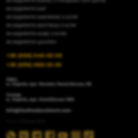
ЯК ВІДКРИТИ БІЗНЕС З ПРОДАЖУ ХОТ-ДОГІВ
ЯК ВІДКРИТИ БАР
ЯК ВІДКРИТИ КАВ'ЯРНЮ З НУЛЯ
ЯК ВІДКРИТИ ФАСТФУД З НУЛЯ
ЯК ВІДКРИТИ КАФЕ З НУЛЯ
ЯК ВІДКРИТИ ШАУРМУ
+38 (066) 548-63-58
+38 (095) 086-22-36
Офіс:
м. Харків, вул. Велика Панасівська, 96
Склад:
м. Харків, вул. Єнакіївська 19/4
info@fastfoodassistant.com
Пн-пт з 9:00 до 18:00