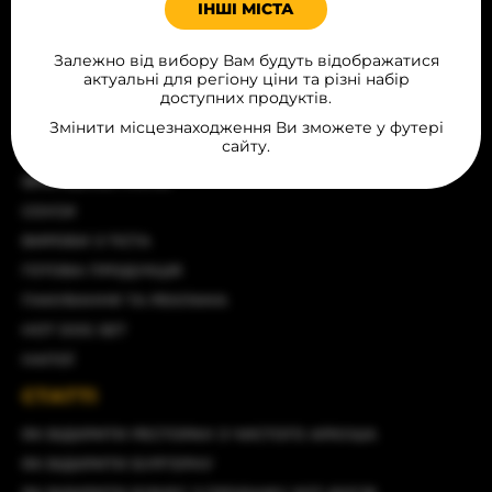
ІНШІ МІСТА
ХЛІБОБУЛОЧНІ ВИРОБИ
Залежно від вибору Вам будуть відображатися
ПРОДУКТИ ДЛЯ ВИПІЧКИ
актуальні для регіону ціни та різні набір
ДЕСЕРТИ
доступних продуктів.
М‘ЯСНІ ВИРОБИ
Змінити місцезнаходження Ви зможете у футері
сайту.
ІНГРІДІЄНТИ ДЛЯ FAST FOOD
ФРИТЮРНА ГРУПА
СОУСИ
ВИРОБИ З ТІСТА
ГОТОВА ПРОДУКЦІЯ
ПАКУВАННЯ ТА РЕКЛАМА
HOT DOG SET
НАПОЇ
СТАТТІ
ЯК ВІДКРИТИ РЕСТОРАН З ЧИСТОГО АРКУША
ЯК ВІДКРИТИ БУРГЕРНУ