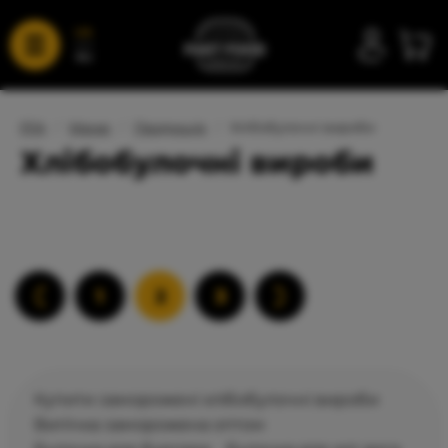
UA
RU
FFA
/
Меню
/
Продукція
/
Хлібобулочні вироби
Хлібобулочні вироби
1
2
3
Купити заморожені хлібобулочні вироби
Випічка заморожена оптом