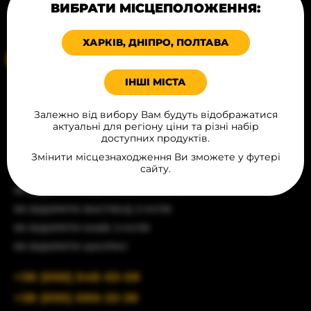
ВИБРАТИ МІСЦЕПОЛОЖЕННЯ:
Політика конфіденційності
КОНТАКТИ
Угода публічної оферти
ХАРКІВ, ДНІПРО, ПОЛТАВА
Ваше місцеположення
ІНШІ МІСТА
СТАТТІ
Залежно від вибору Вам будуть відображатися
ЯК ВІДКРИТИ РЕСТОРАН З ЧИСТОГО АРКУША
актуальні для регіону ціни та різні набір
ЯК ВІДКРИТИ БУРГЕРНУ
доступних продуктів.
ЯК ВІДКРИТИ БІЗНЕС З ПРОДАЖУ ХОТ-ДОГІВ
Змінити місцезнаходження Ви зможете у футері
сайту.
ЯК ВІДКРИТИ БАР
ЯК ВІДКРИТИ КАВ'ЯРНЮ З НУЛЯ
ЯК ВІДКРИТИ ФАСТФУД З НУЛЯ
ЯК ВІДКРИТИ КАФЕ З НУЛЯ
ЯК ВІДКРИТИ ШАУРМУ
+38 (066) 548-63-58
+38 (095) 086-22-36