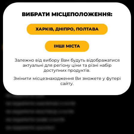
© Всі права захищені, 2026
БЛОГ
ПРОДУКЦІЯ В МІСТАХ
ВИБРАТИ МІСЦЕПОЛОЖЕННЯ:
Карта сайту
ХАРЧУВАННЯ
Політика конфіденційності
ХАРКІВ, ДНІПРО, ПОЛТАВА
КОНТАКТИ
Угода публічної оферти
ІНШІ МІСТА
Ваше місцеположення
Залежно від вибору Вам будуть відображатися
СТАТТІ
актуальні для регіону ціни та різні набір
доступних продуктів.
ЯК ВІДКРИТИ РЕСТОРАН З ЧИСТОГО АРКУША
Змінити місцезнаходження Ви зможете у футері
ЯК ВІДКРИТИ БУРГЕРНУ
сайту.
ЯК ВІДКРИТИ БІЗНЕС З ПРОДАЖУ ХОТ-ДОГІВ
ЯК ВІДКРИТИ БАР
ЯК ВІДКРИТИ КАВ'ЯРНЮ З НУЛЯ
ЯК ВІДКРИТИ ФАСТФУД З НУЛЯ
ЯК ВІДКРИТИ КАФЕ З НУЛЯ
ЯК ВІДКРИТИ ШАУРМУ