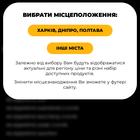
© Всі права захищені, 2026
БЛОГ
ПРОДУКЦІЯ В МІСТАХ
ВИБРАТИ МІСЦЕПОЛОЖЕННЯ:
Карта сайту
ХАРЧУВАННЯ
Політика конфіденційності
ХАРКІВ, ДНІПРО, ПОЛТАВА
КОНТАКТИ
Угода публічної оферти
ІНШІ МІСТА
Ваше місцеположення
Залежно від вибору Вам будуть відображатися
СТАТТІ
актуальні для регіону ціни та різні набір
доступних продуктів.
ЯК ВІДКРИТИ РЕСТОРАН З ЧИСТОГО АРКУША
Змінити місцезнаходження Ви зможете у футері
ЯК ВІДКРИТИ БУРГЕРНУ
сайту.
ЯК ВІДКРИТИ БІЗНЕС З ПРОДАЖУ ХОТ-ДОГІВ
ЯК ВІДКРИТИ БАР
ЯК ВІДКРИТИ КАВ'ЯРНЮ З НУЛЯ
ЯК ВІДКРИТИ ФАСТФУД З НУЛЯ
ЯК ВІДКРИТИ КАФЕ З НУЛЯ
ЯК ВІДКРИТИ ШАУРМУ