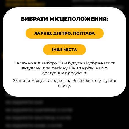
ВАШОГО БІЗНЕСУ
ПОВЕРНЕННЯ ТА ОБМІН
© Всі права захищені, 2026
БЛОГ
ВИБРАТИ МІСЦЕПОЛОЖЕННЯ:
ПРОДУКЦІЯ В МІСТАХ
Карта сайту
ХАРЧУВАННЯ
ХАРКІВ, ДНІПРО, ПОЛТАВА
Політика конфіденційності
КОНТАКТИ
Угода публічної оферти
ІНШІ МІСТА
Ваше місцеположення
Залежно від вибору Вам будуть відображатися
актуальні для регіону ціни та різні набір
СТАТТІ
доступних продуктів.
ЯК ВІДКРИТИ РЕСТОРАН З ЧИСТОГО АРКУША
Змінити місцезнаходження Ви зможете у футері
сайту.
ЯК ВІДКРИТИ БУРГЕРНУ
ЯК ВІДКРИТИ БІЗНЕС З ПРОДАЖУ ХОТ-ДОГІВ
ЯК ВІДКРИТИ БАР
ЯК ВІДКРИТИ КАВ'ЯРНЮ З НУЛЯ
ЯК ВІДКРИТИ ФАСТФУД З НУЛЯ
ЯК ВІДКРИТИ КАФЕ З НУЛЯ