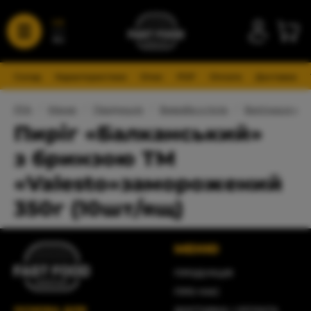
UA
RU
Склад
Характеристики
Опис
PDF
Оплата
Доставка
FFA
/
Меню
/
Продукція
/
Вироби з тіста
/
Випічка в упа
Пиріг «Балканський»
з бринзою ТМ
«Valesto»заморожений
350г (10шт/ящ)
МЕНЮ
ПРОДУКЦІЯ
ПРО НАС
ОСНОВА ДЛЯ
ДОСТАВКА І ОПЛАТА