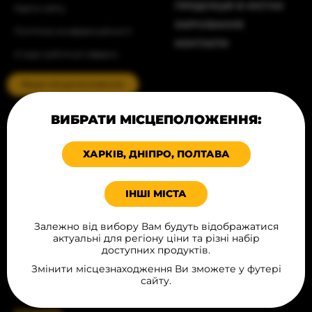
ПРОДУКЦІЯ В МІСТАХ
Карта сайту
ХАРЧУВАННЯ
Політика конфіденційності
КОНТАКТИ
Угода публічної оферти
Ваше місцеположення
КАТАЛОГ
ВИБРАТИ МІСЦЕПОЛОЖЕННЯ:
ХЛІБОБУЛОЧНІ ВИРОБИ
ХАРКІВ, ДНІПРО, ПОЛТАВА
ДЕСЕРТИ
М‘ЯСНІ ВИРОБИ
ІНШІ МІСТА
ІНГРІДІЄНТИ ДЛЯ FAST FOOD
ФРИТЮРНА ГРУПА
Залежно від вибору Вам будуть відображатися
СОУСИ
актуальні для регіону ціни та різні набір
доступних продуктів.
ПАКУВАННЯ ТА РЕКЛАМА
Змінити місцезнаходження Ви зможете у футері
HOT DOG SET
сайту.
НАПОЇ