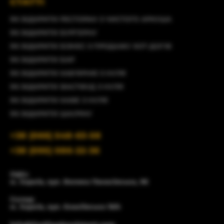
СТАТТІ
ЯК ВІДКРИТИ РЕСТОРАН З ЧИСТОГО АРКУША
ЯК ВІДКРИТИ БУРГЕРНУ
ЯК ВІДКРИТИ БІЗНЕС З ПРОДАЖУ ХОТ-ДОГІВ
ЯК ВІДКРИТИ БАР
ЯК ВІДКРИТИ КАВ'ЯРНЮ З НУЛЯ
ЯК ВІДКРИТИ ФАСТФУД З НУЛЯ
ЯК ВІДКРИТИ КАФЕ З НУЛЯ
ЯК ВІДКРИТИ ШАУРМУ
+38 (066) 548-63-58
+38 (095) 086-22-36
Офіс:
м. Харків, вул. Велика Панасівська, 96
Склад:
м. Харків, вул. Єнакіївська 19/4