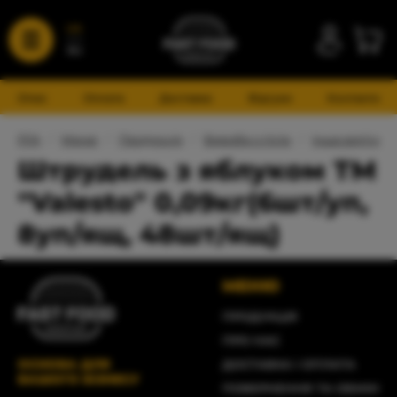
UA
RU
Опис
Оплата
Доставка
Відгуки
Контакти
FFA
/
Меню
/
Продукція
/
Вироби з тіста
/
Інша випічка
Штрудель з яблуком ТМ
"Valesto" 0,09кг(6шт/уп,
8уп/ящ, 48шт/ящ)
МЕНЮ
ПРОДУКЦІЯ
ПРО НАС
ОСНОВА ДЛЯ
ДОСТАВКА І ОПЛАТА
ВАШОГО БІЗНЕСУ
ПОВЕРНЕННЯ ТА ОБМІН