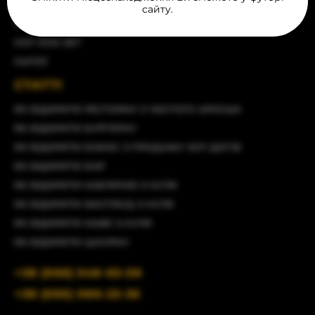
ГОТОВА ПРОДУКЦІЯ
сайту.
ПАКУВАННЯ ТА РЕКЛАМА
HOT DOG SET
НАПОЇ
СТАТТІ
ЯК ВІДКРИТИ РЕСТОРАН З ЧИСТОГО АРКУША
ЯК ВІДКРИТИ БУРГЕРНУ
ЯК ВІДКРИТИ БІЗНЕС З ПРОДАЖУ ХОТ-ДОГІВ
ЯК ВІДКРИТИ БАР
ЯК ВІДКРИТИ КАВ'ЯРНЮ З НУЛЯ
ЯК ВІДКРИТИ ФАСТФУД З НУЛЯ
ЯК ВІДКРИТИ КАФЕ З НУЛЯ
ЯК ВІДКРИТИ ШАУРМУ
+38 (066) 548-63-58
+38 (095) 086-22-36