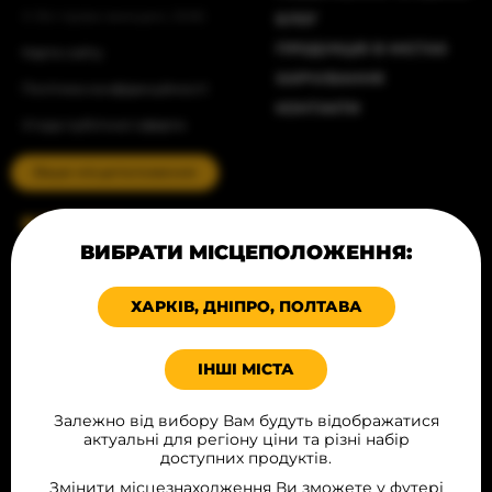
© Всі права захищені, 2026
БЛОГ
ПРОДУКЦІЯ В МІСТАХ
Карта сайту
ХАРЧУВАННЯ
Політика конфіденційності
КОНТАКТИ
Угода публічної оферти
Ваше місцеположення
КАТАЛОГ
ВИБРАТИ МІСЦЕПОЛОЖЕННЯ:
ХЛІБОБУЛОЧНІ ВИРОБИ
ПРОДУКТИ ДЛЯ ВИПІЧКИ
ХАРКІВ, ДНІПРО, ПОЛТАВА
ДЕСЕРТИ
М‘ЯСНІ ВИРОБИ
ІНШІ МІСТА
ІНГРІДІЄНТИ ДЛЯ FAST FOOD
ФРИТЮРНА ГРУПА
Залежно від вибору Вам будуть відображатися
актуальні для регіону ціни та різні набір
СОУСИ
доступних продуктів.
ВИРОБИ З ТІСТА
Змінити місцезнаходження Ви зможете у футері