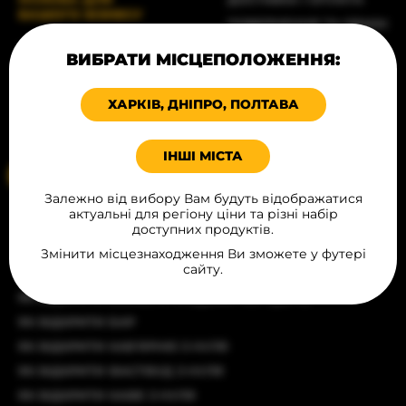
ВАШОГО БІЗНЕСУ
ПОВЕРНЕННЯ ТА ОБМІН
© Всі права захищені, 2026
БЛОГ
ВИБРАТИ МІСЦЕПОЛОЖЕННЯ:
ПРОДУКЦІЯ В МІСТАХ
Карта сайту
ХАРЧУВАННЯ
ХАРКІВ, ДНІПРО, ПОЛТАВА
Політика конфіденційності
КОНТАКТИ
Угода публічної оферти
ІНШІ МІСТА
Ваше місцеположення
Залежно від вибору Вам будуть відображатися
актуальні для регіону ціни та різні набір
СТАТТІ
доступних продуктів.
ЯК ВІДКРИТИ РЕСТОРАН З ЧИСТОГО АРКУША
Змінити місцезнаходження Ви зможете у футері
сайту.
ЯК ВІДКРИТИ БУРГЕРНУ
ЯК ВІДКРИТИ БІЗНЕС З ПРОДАЖУ ХОТ-ДОГІВ
ЯК ВІДКРИТИ БАР
ЯК ВІДКРИТИ КАВ'ЯРНЮ З НУЛЯ
ЯК ВІДКРИТИ ФАСТФУД З НУЛЯ
ЯК ВІДКРИТИ КАФЕ З НУЛЯ