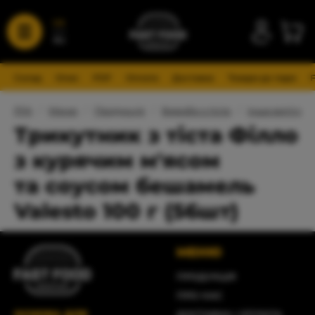
UA
RU
Склад
Опис
PDF
Оплата
Доставка
Товари до пари
FFA
/
Меню
/
Продукція
/
Вироби з тіста
/
Інша випічка
Трикутник з тіста Філло
з курячим м'ясом
та соусом бешамель
Valesto 100 г (56шт)
МЕНЮ
ПРОДУКЦІЯ
ПРО НАС
ОСНОВА ДЛЯ
ДОСТАВКА І ОПЛАТА