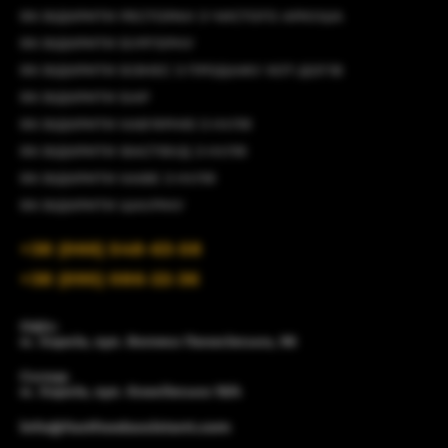
ЯК ВІДКРИТИ РЕСТОРАН З ЧИСТОГО АРКУША
ЯК ВІДКРИТИ БУРГЕРНУ
ЯК ВІДКРИТИ БІЗНЕС З ПРОДАЖУ ХОТ-ДОГІВ
ЯК ВІДКРИТИ БАР
ЯК ВІДКРИТИ КАВ'ЯРНЮ З НУЛЯ
ЯК ВІДКРИТИ ФАСТФУД З НУЛЯ
ЯК ВІДКРИТИ КАФЕ З НУЛЯ
ЯК ВІДКРИТИ ШАУРМУ
+38 (066) 548-63-58
+38 (095) 086-22-36
Офіс:
м. Харків, вул. Велика Панасівська, 96
Склад:
м. Харків, вул. Єнакіївська 19/4
info@fastfoodassistant.com