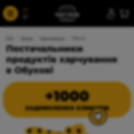
UA
RU
FFA
/
Меню
/
Харчування
/
Обухів
Постачальники
продуктів харчування
в Обухові
+1000
ЗАДОВОЛЕНИХ КЛИЄНТІВ