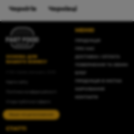
Чернігів
Чернівці
МЕНЮ
ПРОДУКЦІЯ
ПРО НАС
ОСНОВА ДЛЯ
ДОСТАВКА І ОПЛАТА
ВАШОГО БІЗНЕСУ
ПОВЕРНЕННЯ ТА ОБМІН
© Всі права захищені, 2026
БЛОГ
ПРОДУКЦІЯ В МІСТАХ
Карта сайту
ХАРЧУВАННЯ
Політика конфіденційності
КОНТАКТИ
Угода публічної оферти
Ваше місцеположення
СТАТТІ