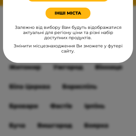
ІНШІ МІСТА
НАША ПРОДУКЦІЯ
В МІСТАХ
Залежно від вибору Вам будуть відображатися
актуальні для регіону ціни та різні набір
доступних продуктів.
Змінити місцезнаходження Ви зможете у футері
Київ
Луцьк
Дніпро
сайту.
Житомир
Ужгород
Вінниця
Біла Церква
Бориспіль
Бровари
Фастів
Ірпінь
Буча
Вишгород
Боярка