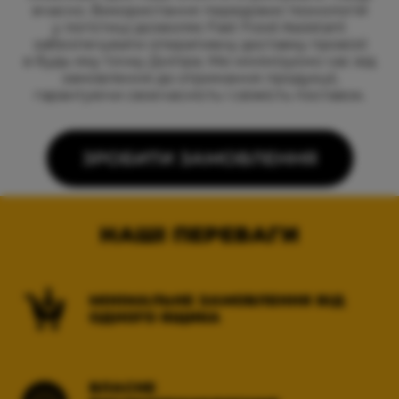
вчасно. Використання передових технологій
у логістиці дозволяє Fast Food Assistant
забезпечувати оперативну доставку провізії
в будь-яку точку Дніпра. Ми мінімізуємо час від
замовлення до отримання продукції,
гарантуючи своєчасність і свіжість поставок.
ЗРОБИТИ ЗАМОВЛЕННЯ
НАШІ ПЕРЕВАГИ
МІНІМАЛЬНЕ ЗАМОВЛЕННЯ ВІД
ОДНОГО ЯЩИКА
ВЛАСНЕ