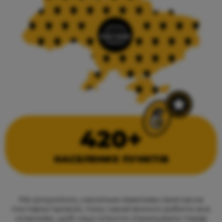
420+
НАСЕЛЕНИХ ПУНКТІВ
Ми розуміємо, наскільки важлива своєчасна
поставка провізії, тому намагаємося робити все
можливе, щоб наші клієнти отримували товар