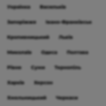
Українка
Васильків
Запоріжжя
Івано-Франківськ
Кропивницький
Львів
Миколаїв
Одеса
Полтава
Рівне
Суми
Тернопіль
Харків
Херсон
Хмельницький
Черкаси