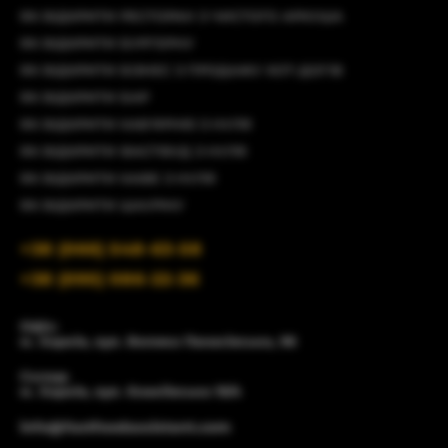
ЯК ВІДКРИТИ РЕСТОРАН З ЧИСТОГО АРКУША
ЯК ВІДКРИТИ БУРГЕРНУ
ЯК ВІДКРИТИ БІЗНЕС З ПРОДАЖУ ХОТ-ДОГІВ
ЯК ВІДКРИТИ БАР
ЯК ВІДКРИТИ КАВ'ЯРНЮ З НУЛЯ
ЯК ВІДКРИТИ ФАСТФУД З НУЛЯ
ЯК ВІДКРИТИ КАФЕ З НУЛЯ
ЯК ВІДКРИТИ ШАУРМУ
+38 (066) 548-63-58
+38 (095) 086-22-36
Офіс:
м. Харків, вул. Велика Панасівська, 96
Склад:
м. Харків, вул. Єнакіївська 19/4
info@fastfoodassistant.com