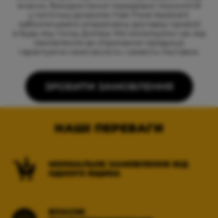
вчасно. Використання передових технологій
у логістиці дозволяє Fast Food Assistant
забезпечувати оперативну доставку провізії
в будь-яку точку Дніпра. Ми мінімізуємо час від
замовлення до отримання продукції,
гарантуючи своєчасність і свіжість поставок.
ЗРОБИТИ ЗАМОВЛЕННЯ
НАШІ ПЕРЕВАГИ
МІНІМАЛЬНЕ ЗАМОВЛЕННЯ ВІД
ОДНОГО ЯЩИКА
ВЛАСНЕ