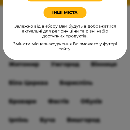
ІНШІ МІСТА
НАША ПРОДУКЦІЯ
В МІСТАХ
Залежно від вибору Вам будуть відображатися
актуальні для регіону ціни та різні набір
доступних продуктів.
Змінити місцезнаходження Ви зможете у футері
Київ
Луцьк
Дніпро
сайту.
Житомир
Ужгород
Вінниця
Біла Церква
Бориспіль
Бровари
Фастів
Обухів
Ірпінь
Буча
Вишгород