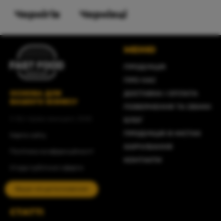
Чернігів
Чернівці
МЕНЮ
ПРОДУКЦІЯ
ПРО НАС
ОСНОВА ДЛЯ
ДОСТАВКА І ОПЛАТА
ВАШОГО БІЗНЕСУ
ПОВЕРНЕННЯ ТА ОБМІН
© Всі права захищені, 2026
БЛОГ
ПРОДУКЦІЯ В МІСТАХ
Карта сайту
ХАРЧУВАННЯ
Політика конфіденційності
КОНТАКТИ
Угода публічної оферти
Ваше місцеположення
СТАТТІ