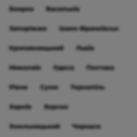
Боярка
Васильків
Запоріжжя
Івано-Франківськ
Кропивницький
Львів
Миколаїв
Одеса
Полтава
Рівне
Суми
Тернопіль
Харків
Херсон
Хмельницький
Черкаси