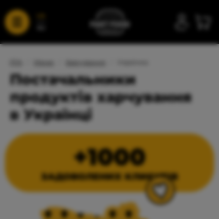
UA
RU
FFA
/
Меню
/
Харчування
/
Українка
Постачальники
продуктів харчування
в Українці
+1000
ЗАДОВОЛЕНИХ КЛИЄНТІВ