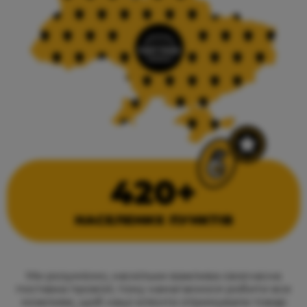
420+
НАСЕЛЕНИХ ПУНКТІВ
Ми розуміємо, наскільки важлива своєчасна
поставка провізії, тому намагаємося робити все
можливе, щоб наші клієнти отримували товар