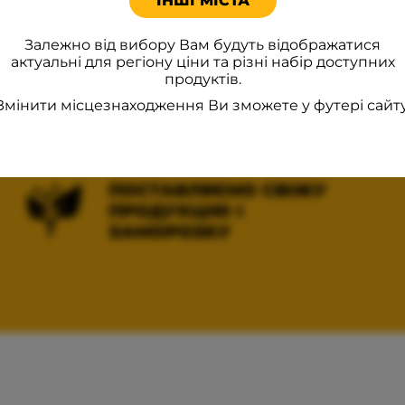
ІНШІ МІСТА
Залежно від вибору Вам будуть відображатися
актуальні для регіону ціни та різні набір доступних
ВЛАСНЕ
продуктів.
ВИСОКОТЕХНОЛОГІЧНЕ
Змінити місцезнаходження Ви зможете у футері сайту
ВИРОБНИЦТВО
ПОСТАВЛЯЄМО СВІЖУ
ПРОДУКЦІЮ І
ЗАМОРОЗКУ